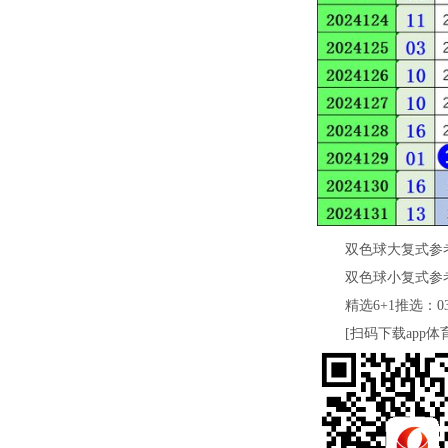
双色球大复式参考：03 06 07
双色球小复式参考：03 07 
精选6+1推选：03 10 
[扫码下载app体