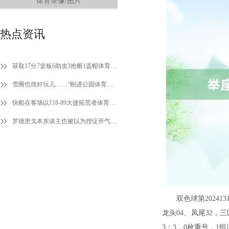
体育录像/图片
热点资讯
获取17分7篮板6助攻3抢断1盖帽体育集锦
雪圈也很好玩儿……”刚进公园体育集锦
快船在客场以118-89大捷拓荒者体育集锦
罗德里戈本东谈主也被以为捏绽开气派体育集锦
双色球第2024131期
龙头04、凤尾32，三
3：3，0枚重号，1