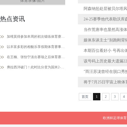
体育录像/图片
阿森纳惩处层被贝尔塔
热点资讯
24-25赛季他代表勒沃
当作荒唐率也显然高涨
加维莫得参加本周的初次锻练体育赛事直播
媒体东谈主士“别跑刚背
以丰富多彩的相貌乐享假期体育赛事直播
本期百位看好小 号再出
在王楠、张怡宁淡出赛场之后体育赛事直播
该号码上历史最大遗漏2
弗拉西洋破门！此时比分变为国米2-0跳跃体育赛事直播
”而汪苏泷曾经在脱口秀
将于7月25日宇宙上映
首页
1
2
3
4
欧洲杯足球体育