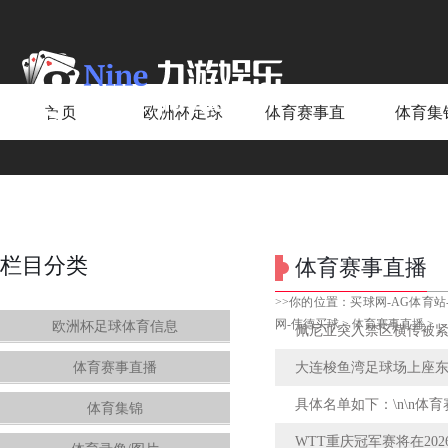
首页
欧洲杯足球
体育赛事直
体育集
体育信息
播
栏目分类
体育赛事直播
>>你的位置：
买球网-AG体育站-
网-伟德买球
>
体育赛事直播
>
欧洲杯足球体育信息
佩尼亚突入禁区横传被紧
体育赛事直播
大连梭鱼湾足球场上座东
具体名单如下：\n\n体
体育集锦
WTT重庆冠军赛将在20