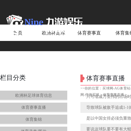
首页
欧洲杯足球
体育赛事直
体育集
体育信息
播
栏目分类
体育赛事直播
>>你的位置：
买球网-AG体育站-
网-伟德买球
>
体育赛事直播
>
欧洲杯足球体育信息
只可缩减万圣伟的出场
体育赛事直播
导致球队被敌手追成1-1
是以中国女排必须负重
体育集锦
要说这球队要不要有大