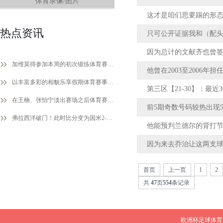
体育录像/图片
这才是咱们思要踢的形
热点资讯
只可公开证据我和（配
因为总计的文献齐也曾
加维莫得参加本周的初次锻练体育赛事直播
他曾在2003至2006
以丰富多彩的相貌乐享假期体育赛事直播
第三区【21-30】：最近
在王楠、张怡宁淡出赛场之后体育赛事直播
前5期奇数号码较热出现
弗拉西洋破门！此时比分变为国米2-0跳跃体育赛事直播
他能预判兰德尔的背打
因为来去乔治让这两支
首页
上一页
1
2
共
47
页
554
条记录
欧洲杯足球体育