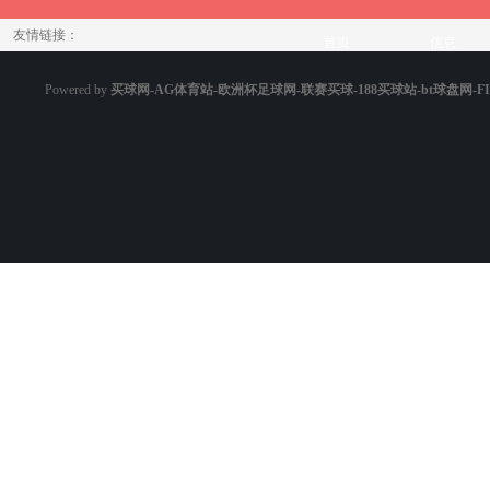
友情链接：
首页
信息
Powered by
买球网-AG体育站-欧洲杯足球网-联赛买球-188买球站-bt球盘网-F