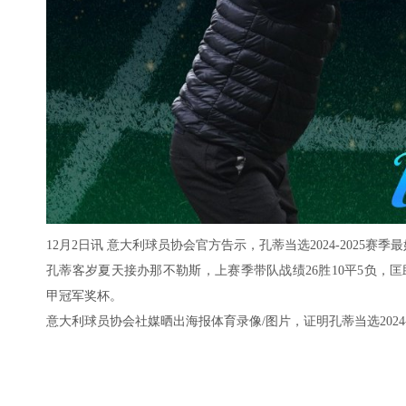
12月2日讯 意大利球员协会官方告示，孔蒂当选2024-2025赛季
孔蒂客岁夏天接办那不勒斯，上赛季带队战绩26胜10平5负，
甲冠军奖杯。
意大利球员协会社媒晒出海报体育录像/图片，证明孔蒂当选2024-