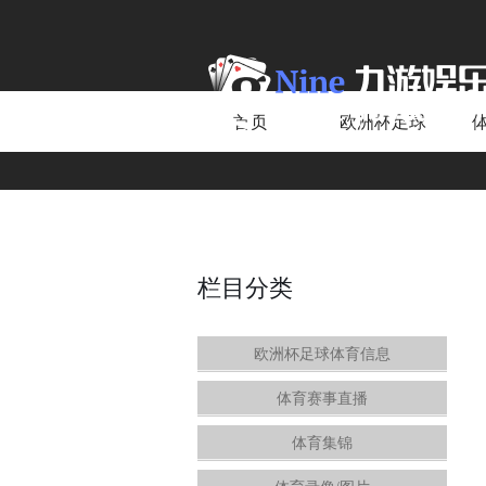
首页
欧洲杯足球
体育信息
栏目分类
欧洲杯足球体育信息
体育赛事直播
体育集锦