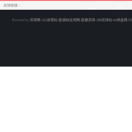
友情链接：
首页
信息
Powered by
买球网-AG体育站-欧洲杯足球网-联赛买球-188买球站-bt球盘网-F