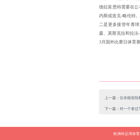
德拉富恩特需要在公
内斯或迭戈-略伦特。
二是更多接管年青球
森、莫斯克拉和拉法
3月国外比赛日体育
上一篇：
仅未能攻陷
下一篇：
对一个拿过
欧洲杯足球体育