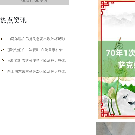
体育录像/图片
热点资讯
内马尔现在仍是伤愈复出欧洲杯足球体育信息
那时他们在半决赛8-1血洗皇家社会晋级决赛欧洲杯足球体育信息
巴斯克斯右路横传禁区欧洲杯足球体育信息
向上湖东谈主多达23分欧洲杯足球体育信息