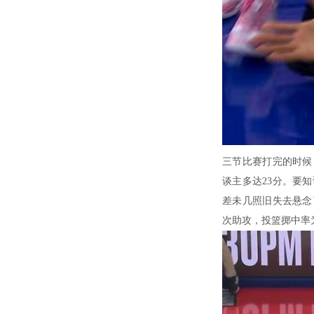
三节比赛打完的时候
谈主多达23分。要
差未几照旧失去悬念
次助攻，投篮掷中率为