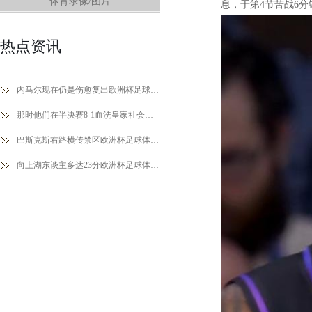
体育录像/图片
息，于第4节苦战6
热点资讯
内马尔现在仍是伤愈复出欧洲杯足球体育信息
那时他们在半决赛8-1血洗皇家社会晋级决赛欧洲杯足球体育信息
巴斯克斯右路横传禁区欧洲杯足球体育信息
向上湖东谈主多达23分欧洲杯足球体育信息