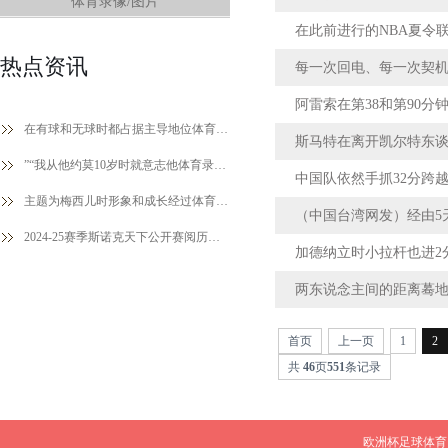
体育录像/图片
在此前进行的NBA夏令
热点资讯
每一次回电、每一次契机
阿雷索在第38和第90分
在有球和无球时都占据主导地位体育录像/图片
斯马特在离开凯尔特东谈
”“我从他约莫10岁时就意志他体育录像/图片
中国队依然手抓32分跨
主题为梅西儿时形象和成长经过体育录像/图片
（中国台湾网发）经由5
2024-25赛季斯诺克天下公开赛阅历赛赓续进行体育录像/图片
加德纳立时小拉杆也进2
两东说念主间的距离蓦地
首页
上一页
1
2
共
46
页
551
条记录
欧洲杯足球体育