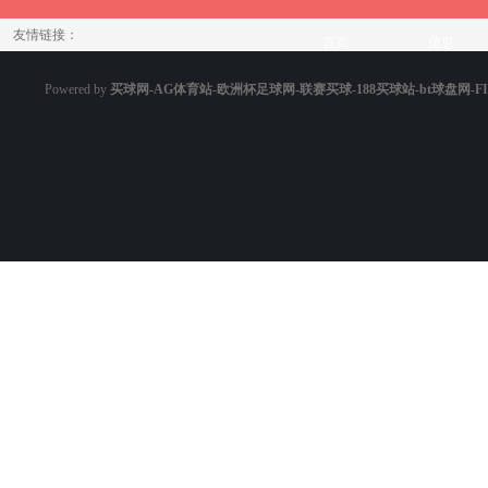
友情链接：
首页
信息
Powered by
买球网-AG体育站-欧洲杯足球网-联赛买球-188买球站-bt球盘网-F